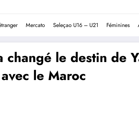
Trivela
L'actualité du football port
étranger
Mercato
Seleçao U16 – U21
Féminines
a changé le destin de Ya
avec le Maroc