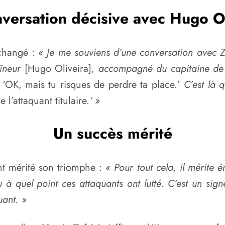
nversation décisive avec Hugo Ol
 changé :
« Je me souviens d’une conversation avec Za
aîneur
[Hugo Oliveira]
, accompagné du capitaine de l
‘OK, mais tu risques de perdre ta place.’
C’est là q
l’attaquant titulaire.
‘ »
Un succès mérité
ent mérité son triomphe :
« Pour tout cela, il mérite 
 à quel point ces attaquants ont lutté. C’est un signe
uant. »