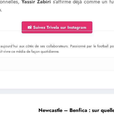
ionnelles,
Yassir Zabiri
s’affirme déjà comme un fu
o.
📸 Suivez Trivela sur Instagram
ge aujourd’hui aux côtés de ses collaborateurs. Passionné par le football 
fait vivre ce média de façon quotidienne.
Newcastle – Benfica : sur quelle