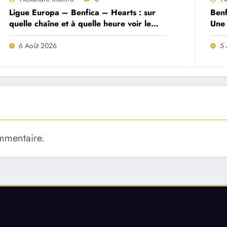
Ligue Europa – Benfica – Hearts : sur
Benf
quelle chaîne et à quelle heure voir le
Une 
match ?
deux
6 Août 2026
5 
mmentaire.