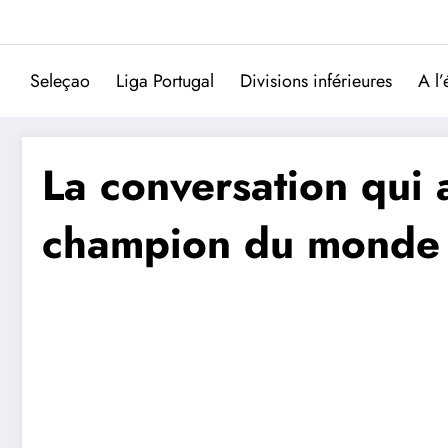
Aller
au
contenu
Seleçao
Liga Portugal
Divisions inférieures
A l’
La conversation qui 
champion du monde 