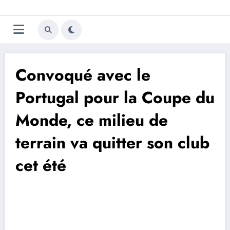
Aller
Trivela
L'actualité du football
au
contenu
portugais
Convoqué avec le
Portugal pour la Coupe du
Monde, ce milieu de
terrain va quitter son club
cet été