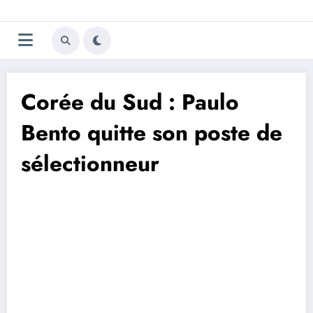
Aller
Trivela
L'actualité du football
au
contenu
portugais
Corée du Sud : Paulo
Bento quitte son poste de
sélectionneur