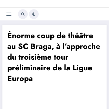
Aller
Trivela
L'actualité du football
au
contenu
portugais
Énorme coup de théâtre
au SC Braga, à l’approche
du troisième tour
préliminaire de la Ligue
Europa