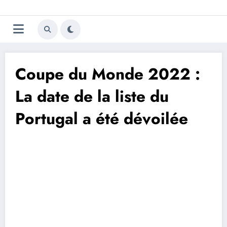
Aller
Trivela
L'actualité du football
au
contenu
portugais
Coupe du Monde 2022 :
La date de la liste du
Portugal a été dévoilée