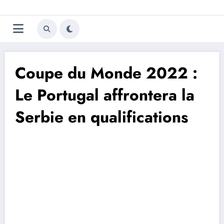
Aller
Trivela
L'actualité du football
au
contenu
portugais
Coupe du Monde 2022 :
Le Portugal affrontera la
Serbie en qualifications