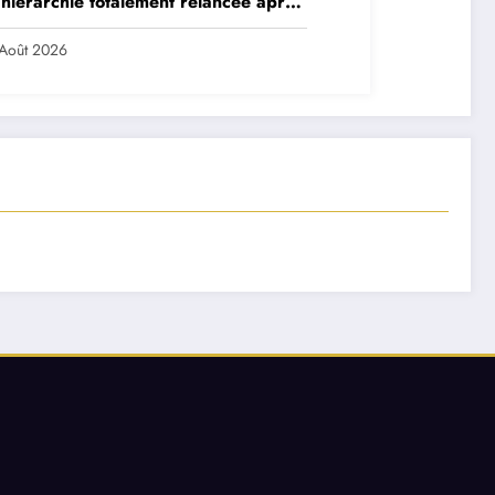
hiérarchie totalement relancée après
 départs majeurs
Août 2026