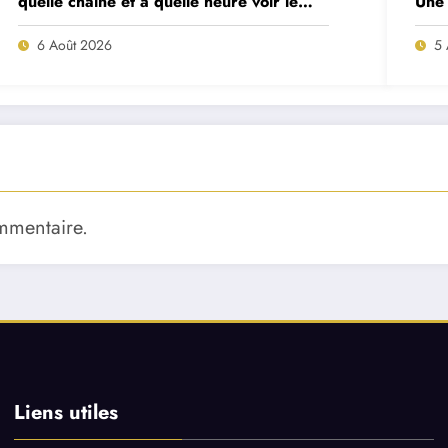
quelle chaîne et à quelle heure voir le
Une 
match ?
deux
6 Août 2026
5 
mmentaire.
Liens utiles