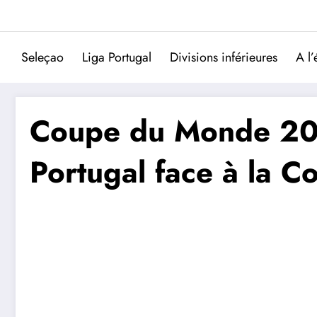
Aller
au
contenu
Seleçao
Liga Portugal
Divisions inférieures
A l’
Coupe du Monde 202
Portugal face à la C