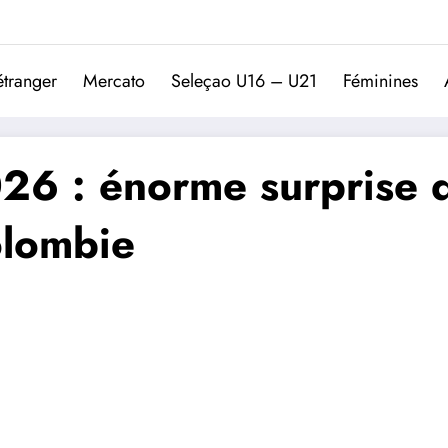
Trivela
L'actualité du football port
étranger
Mercato
Seleçao U16 – U21
Féminines
6 : énorme surprise d
olombie