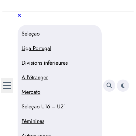
Aller
au
Trivela
L'actualité du football
contenu
portugais
Trivela
L'actualité du football portugais
Seleçao
Liga Portugal
Divisions inférieures
A l’étranger
Mercato
Seleçao U16 – U21
Féminines
Autres sports