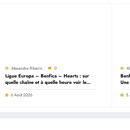
Alexandre Ribeiro
0
A
Ligue Europa – Benfica – Hearts : sur
Benf
quelle chaîne et à quelle heure voir le
Une 
match ?
deux
6 Août 2026
5 