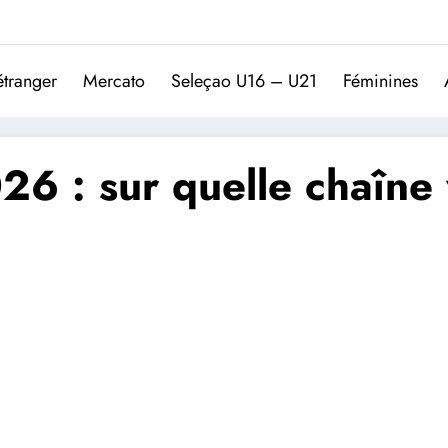
Trivela
L'actualité du football port
étranger
Mercato
Seleçao U16 – U21
Féminines
 : sur quelle chaîne v