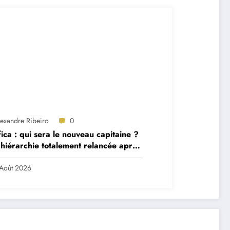
lexandre Ribeiro
0
ica : qui sera le nouveau capitaine ?
hiérarchie totalement relancée après
 départs majeurs
Août 2026