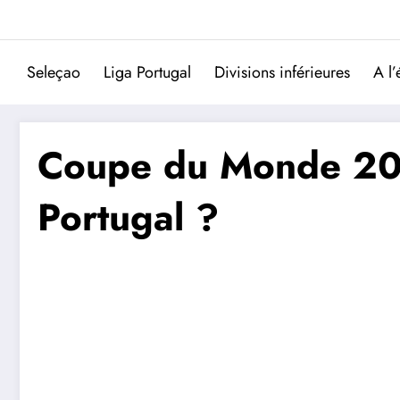
Aller
au
contenu
Seleçao
Liga Portugal
Divisions inférieures
A l’
Coupe du Monde 2026
Portugal ?