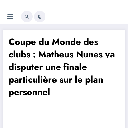
Aller
Trivela
L'actualité du football
au
contenu
portugais
Coupe du Monde des
clubs : Matheus Nunes va
disputer une finale
particulière sur le plan
personnel