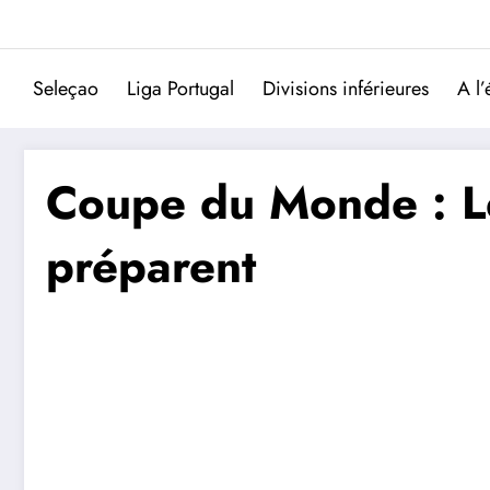
Aller
au
contenu
Seleçao
Liga Portugal
Divisions inférieures
A l’
Coupe du Monde : Le
préparent