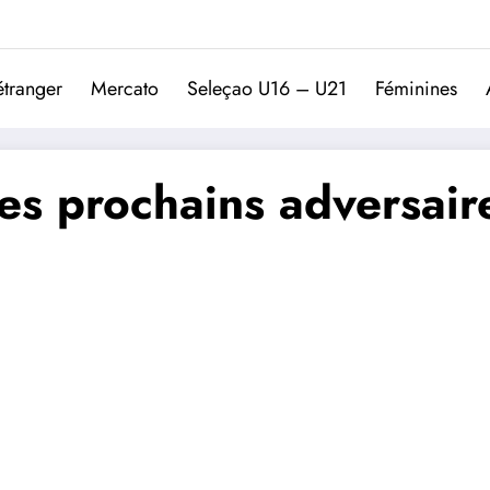
Trivela
L'actualité du football port
étranger
Mercato
Seleçao U16 – U21
Féminines
s prochains adversaire