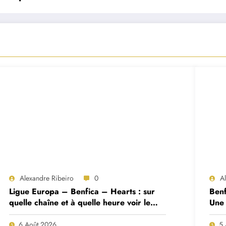
Alexandre Ribeiro
0
A
Ligue Europa – Benfica – Hearts : sur
Benf
quelle chaîne et à quelle heure voir le
Une 
match ?
deux
6 Août 2026
5 