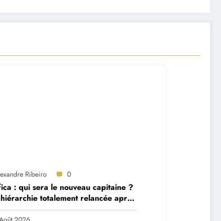
lexandre Ribeiro
0
ica : qui sera le nouveau capitaine ?
hiérarchie totalement relancée après
 départs majeurs
Août 2026