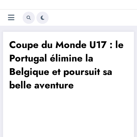
Aller
Trivela
L'actualité du football
au
contenu
portugais
Coupe du Monde U17 : le
Portugal élimine la
Belgique et poursuit sa
belle aventure