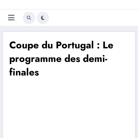
Aller
Trivela
L'actualité du football
au
contenu
portugais
Coupe du Portugal : Le
programme des demi-
finales