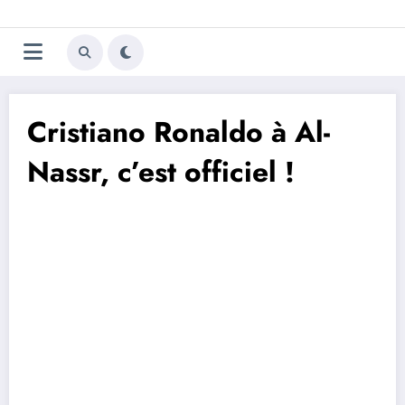
Aller
Trivela
L'actualité du football
au
contenu
portugais
Cristiano Ronaldo à Al-
Nassr, c’est officiel !