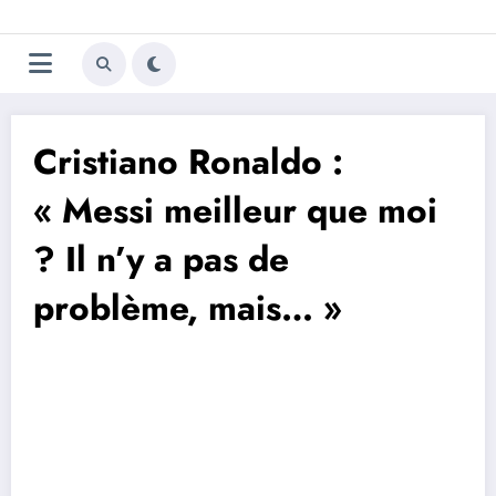
Aller
Trivela
L'actualité du football
au
contenu
portugais
Cristiano Ronaldo :
« Messi meilleur que moi
? Il n’y a pas de
problème, mais… »