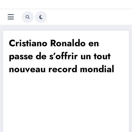
Aller
Trivela
L'actualité du football
au
contenu
portugais
Cristiano Ronaldo en
passe de s’offrir un tout
nouveau record mondial