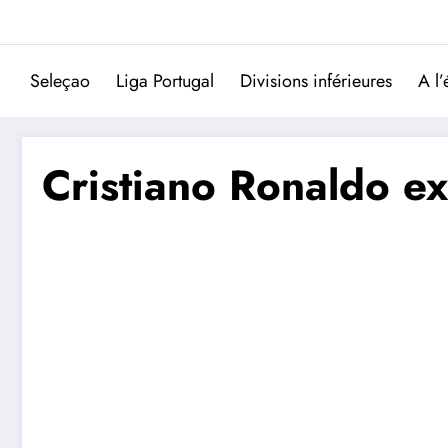
Aller
au
contenu
Seleçao
Liga Portugal
Divisions inférieures
A l’
Cristiano Ronaldo ex