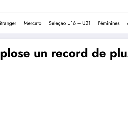
Trivela
L'actualité du football port
étranger
Mercato
Seleçao U16 – U21
Féminines
plose un record de plu