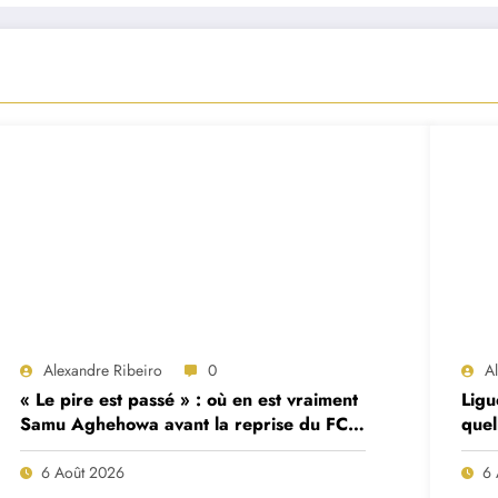
Alexandre Ribeiro
0
A
« Le pire est passé » : où en est vraiment
Ligu
Samu Aghehowa avant la reprise du FC
quel
Porto ?
mat
6 Août 2026
6 