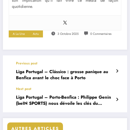
son implication qu’il fait vivre ce média de façon
quotidienne.
A La Une
Actu
3 Octobre 2025
0 Commentaires
Previous post
Liga Portugal – Clássico : grosse panique au
Benfica avant le choc face à Porto
Next post
Liga Portugal – Porto-Benfica : Philippe Genin
(beIN SPORTS) nous dévoile les clés du
Clássico
AUTRES ARTICLES