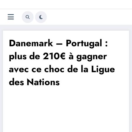
Aller
Trivela
L'actualité du football
au
contenu
portugais
Danemark – Portugal :
plus de 210€ à gagner
avec ce choc de la Ligue
des Nations