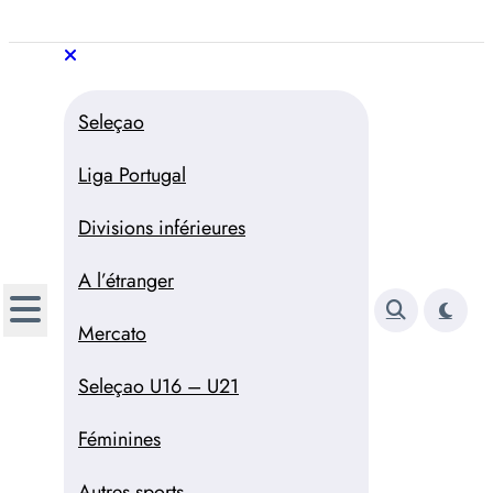
Aller
au
Trivela
L'actualité du football
contenu
portugais
Trivela
L'actualité du football portugais
Seleçao
Liga Portugal
Divisions inférieures
A l’étranger
Mercato
Seleçao U16 – U21
Féminines
Autres sports