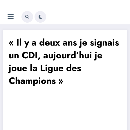
Aller
Trivela
L'actualité du football
au
contenu
portugais
« Il y a deux ans je signais
un CDI, aujourd’hui je
joue la Ligue des
Champions »