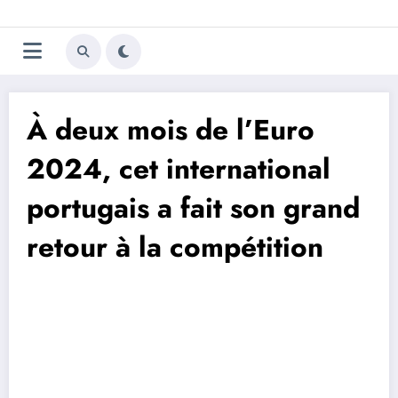
Aller
Trivela
L'actualité du football
au
contenu
portugais
À deux mois de l’Euro
2024, cet international
portugais a fait son grand
retour à la compétition