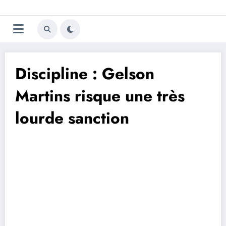
Aller
Trivela
L'actualité du football
au
contenu
portugais
Discipline : Gelson
Martins risque une très
lourde sanction