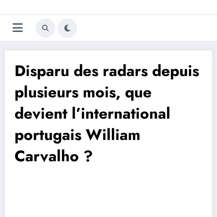
Aller
Trivela
L'actualité du football
au
contenu
portugais
Disparu des radars depuis
plusieurs mois, que
devient l’international
portugais William
Carvalho ?