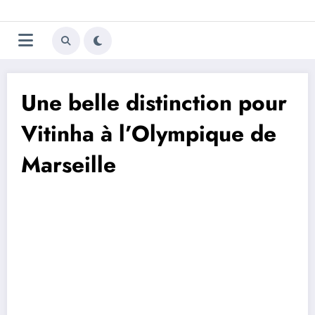
Aller
Trivela
L'actualité du football
au
contenu
portugais
Une belle distinction pour
Vitinha à l’Olympique de
Marseille