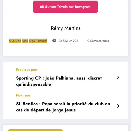
📸 Suivez Trivela sur Instagram
Rémy Martins
A La Une
Actu
Liga Portugal
22 Février 2021
0 Commentaires
Previous post
Sporting CP : João Palhinha, aussi discret
qu’indispensable
Next post
SL Benfica : Pepa serait la priorité du club en
cas de départ de Jorge Jesus