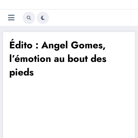
Aller
Trivela
L'actualité du football
au
contenu
portugais
Édito : Angel Gomes,
l’émotion au bout des
pieds