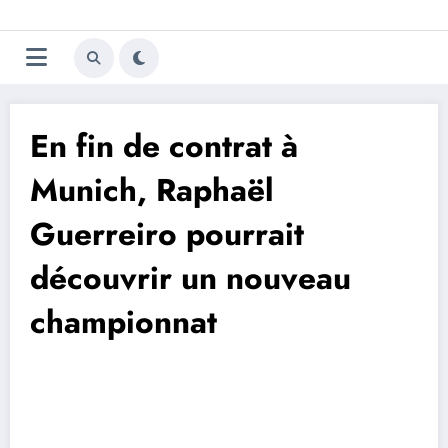
Aller
Trivela
L'actualité du football
au
contenu
portugais
En fin de contrat à
Munich, Raphaël
Guerreiro pourrait
découvrir un nouveau
championnat