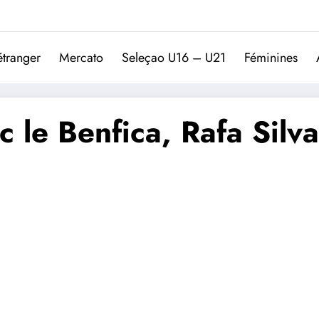
Trivela
L'actualité du football port
étranger
Mercato
Seleçao U16 – U21
Féminines
c le Benfica, Rafa Silv