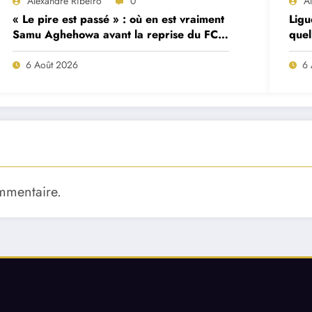
Alexandre Ribeiro
0
A
« Le pire est passé » : où en est vraiment
Ligu
Samu Aghehowa avant la reprise du FC
quel
Porto ?
mat
6 Août 2026
6 
mmentaire.