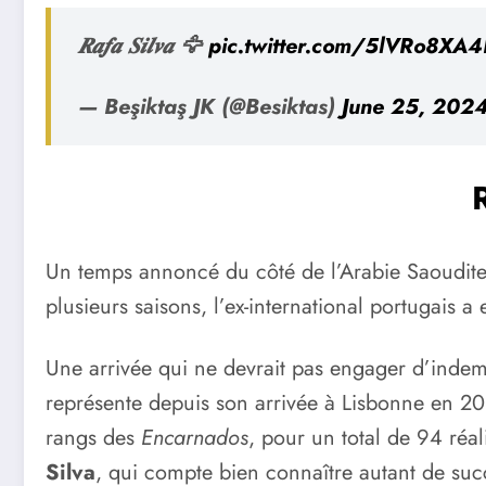
𝑹𝒂𝒇𝒂 𝑺𝒊𝒍𝒗𝒂 🦅
pic.twitter.com/5lVRo8XA4
— Beşiktaş JK (@Besiktas)
June 25, 202
Un temps annoncé du côté de l’Arabie Saoudite
plusieurs saisons, l’ex-international portugais 
Une arrivée qui ne devrait pas engager d’indem
représente depuis son arrivée à Lisbonne en 201
rangs des
Encarnados
, pour un total de 94 réal
Silva
, qui compte bien connaître autant de suc