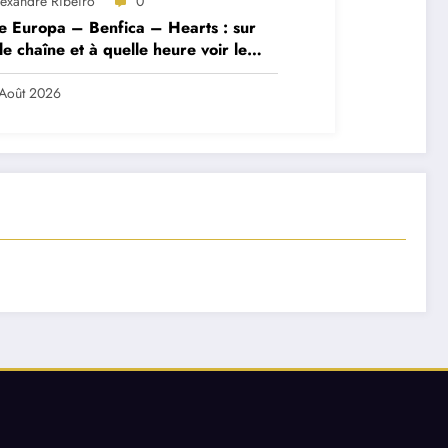
lexandre Ribeiro
0
e Europa – Benfica – Hearts : sur
le chaîne et à quelle heure voir le
ch ?
Août 2026