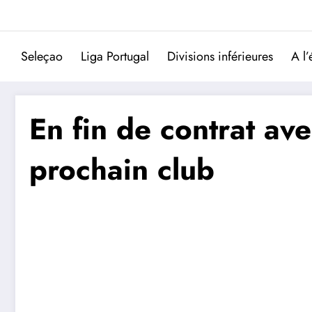
Aller
au
contenu
Seleçao
Liga Portugal
Divisions inférieures
A l’
En fin de contrat ave
prochain club