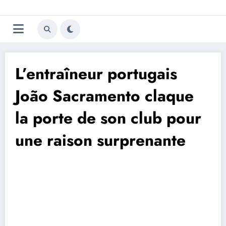
Aller
Trivela
L'actualité du football
au
contenu
portugais
L’entraîneur portugais
João Sacramento claque
la porte de son club pour
une raison surprenante