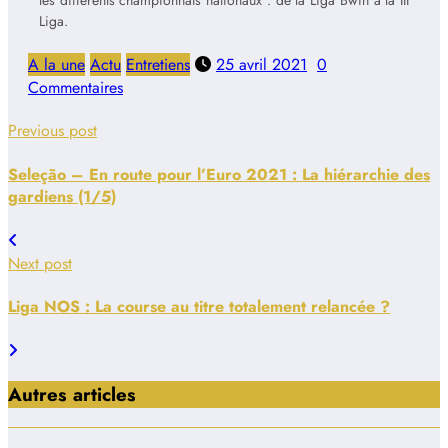
les différents championnats nationaux : de la Liga Bwin à la III
Liga.
A la une
Actu
Entretiens
25 avril 2021
0
Commentaires
Previous post
Seleção – En route pour l’Euro 2021 : La hiérarchie des
gardiens (1/5)
Next post
Liga NOS : La course au titre totalement relancée ?
Autres articles