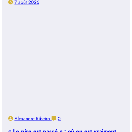
7 août 2026
Alexandre Ribeiro
0
« Le pire est passé » : où en est vraiment