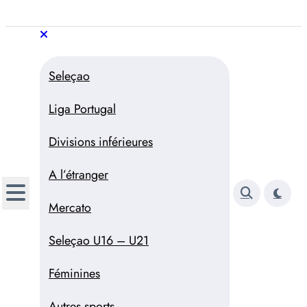
Aller
au
Trivela
L'actualité du football
contenu
portugais
Trivela
L'actualité du football portugais
Seleçao
Liga Portugal
Divisions inférieures
A l’étranger
Mercato
Seleçao U16 – U21
Féminines
Autres sports