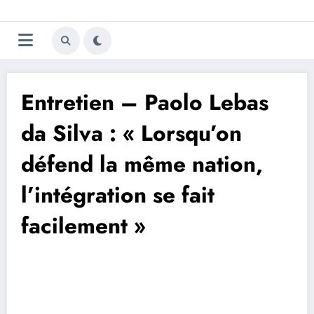
Aller
Trivela
L'actualité du football
au
contenu
portugais
Entretien – Paolo Lebas
da Silva : « Lorsqu’on
défend la même nation,
l’intégration se fait
facilement »