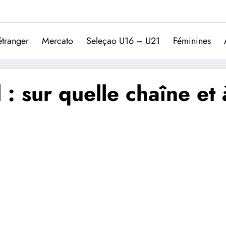
Trivela
L'actualité du football port
étranger
Mercato
Seleçao U16 – U21
Féminines
 : sur quelle chaîne et