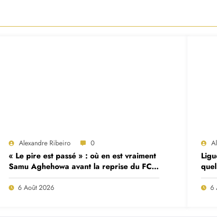
Alexandre Ribeiro
0
A
« Le pire est passé » : où en est vraiment
Ligu
Samu Aghehowa avant la reprise du FC
quel
Porto ?
mat
6 Août 2026
6 