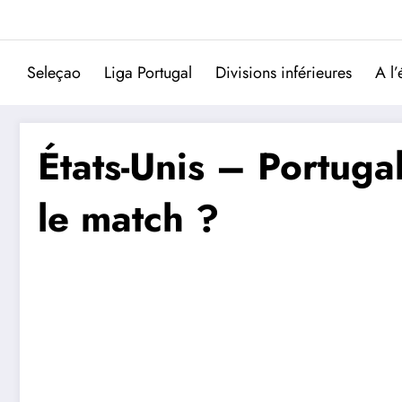
Aller
au
contenu
Seleçao
Liga Portugal
Divisions inférieures
A l’
États-Unis – Portugal
le match ?