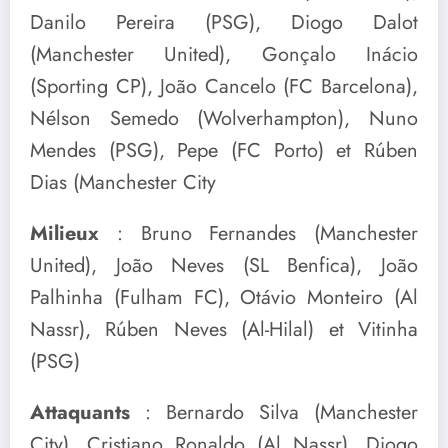
Danilo Pereira (PSG), Diogo Dalot
(Manchester United), Gonçalo Inácio
(Sporting CP), João Cancelo (FC Barcelona),
Nélson Semedo (Wolverhampton), Nuno
Mendes (PSG), Pepe (FC Porto) et Rúben
Dias (Manchester City
Milieux
: Bruno Fernandes (Manchester
United), João Neves (SL Benfica), João
Palhinha (Fulham FC), Otávio Monteiro (Al
Nassr), Rúben Neves (Al-Hilal) et Vitinha
(PSG)
Attaquants
: Bernardo Silva (Manchester
City), Cristiano Ronaldo (Al Nassr), Diogo