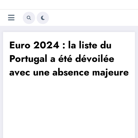
Aller
Trivela
L'actualité du football
au
contenu
portugais
Euro 2024 : la liste du
Portugal a été dévoilée
avec une absence majeure