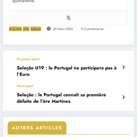
quotidienne.
A La Une
Actu
Seleçao
26 Mars 2024
0 Commentaires
Previous post
Seleção U19 : le Portugal ne participera pas à
l’Euro
Next post
Seleção : le Portugal connaît sa première
défaite de l’ère Martinez
AUTRES ARTICLES