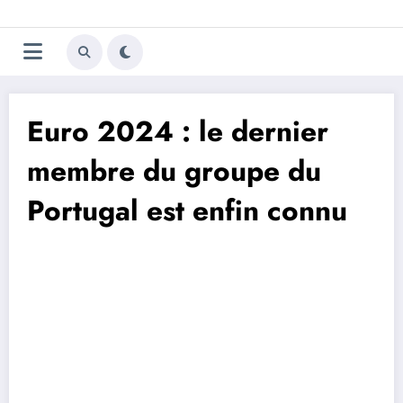
Aller
Trivela
L'actualité du football
au
contenu
portugais
Euro 2024 : le dernier
membre du groupe du
Portugal est enfin connu