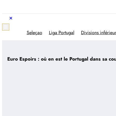
Aller
au
contenu
Trivela
L'actualité du football portugais
Seleçao
Liga Portugal
Divisions inférieu
Euro Espoirs : où en est le Portugal dans sa cou