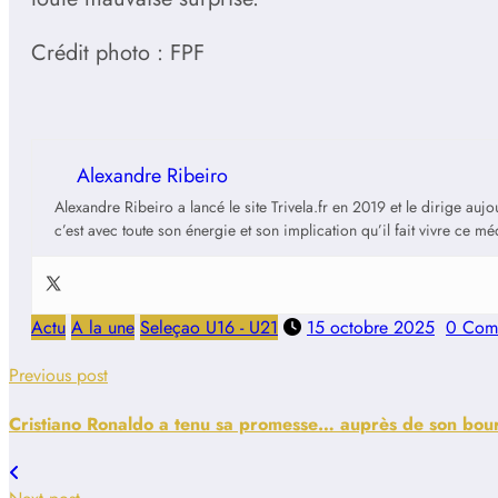
Crédit photo : FPF
Alexandre Ribeiro
Alexandre Ribeiro a lancé le site Trivela.fr en 2019 et le dirige au
c’est avec toute son énergie et son implication qu’il fait vivre ce m
Actu
A la une
Seleçao U16 - U21
15 octobre 2025
0 Com
Previous post
Cristiano Ronaldo a tenu sa promesse… auprès de son bour