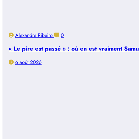
Alexandre Ribeiro
0
« Le pire est passé » : où en est vraiment Sam
6 août 2026