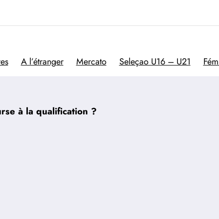
Trivela
L'actualité du football por
res
A l’étranger
Mercato
Seleçao U16 – U21
Fém
rse à la qualification ?