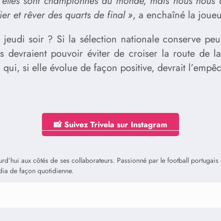
e, elles sont championnes du monde, mais nous nous d
er et rêver des quarts de final »
, a enchaîné la joueu
ce jeudi soir ? Si la sélection nationale conserve p
es devraient pouvoir éviter de croiser la route de
qui, si elle évolue de façon positive, devrait l’empêc
📸 Suivez Trivela sur Instagram
jourd’hui aux côtés de ses collaborateurs. Passionné par le football portuga
édia de façon quotidienne.