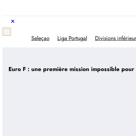
Aller
au
contenu
Trivela
L'actualité du football portugais
Seleçao
Liga Portugal
Divisions inférieu
Euro F : une première mission impossible pour 