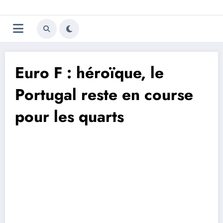
Aller
Trivela
L'actualité du football
au
contenu
portugais
Euro F : héroïque, le
Portugal reste en course
pour les quarts