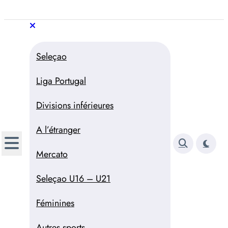
Aller
au
Trivela
L'actualité du football
contenu
portugais
Trivela
L'actualité du football portugais
Seleçao
Liga Portugal
Divisions inférieures
A l’étranger
Mercato
Seleçao U16 – U21
Féminines
Autres sports