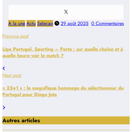
A la une
Actu
Seleçao
29 août 2025
0 Commentaires
Previous post
Liga Portugal, Sporting – Porto : sur quelle chaîne et à
quelle heure voir le match ?
Next post
« 23+1 » : le magnifique hommage du sélectionneur du
Portugal pour Diogo Jota
Autres articles