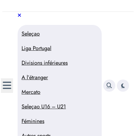
Aller
au
Trivela
L'actualité du football
contenu
portugais
Trivela
L'actualité du football portugais
Seleçao
Liga Portugal
Divisions inférieures
A l’étranger
Mercato
Seleçao U16 – U21
Féminines
Autres sports