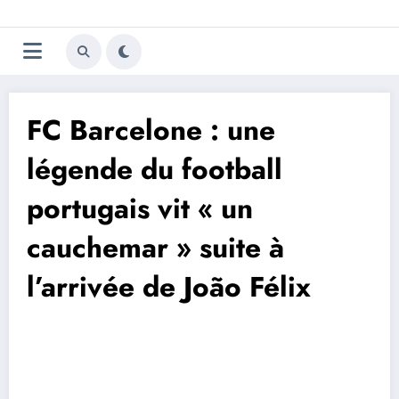
Aller
Trivela
L'actualité du football
au
contenu
portugais
FC Barcelone : une
légende du football
portugais vit « un
cauchemar » suite à
l’arrivée de João Félix