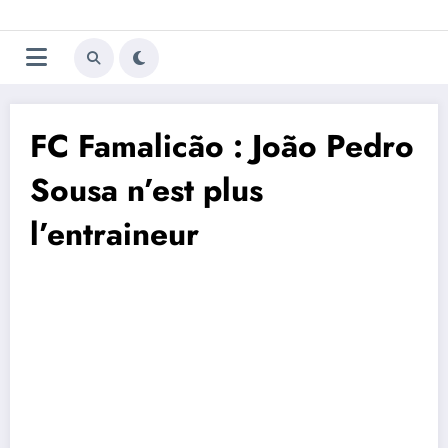
Aller
Trivela
L'actualité du football
au
contenu
portugais
FC Famalicão : João Pedro
Sousa n’est plus
l’entraineur