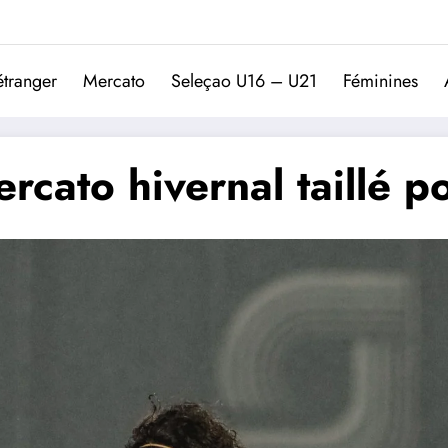
Trivela
L'actualité du football port
étranger
Mercato
Seleçao U16 – U21
Féminines
cato hivernal taillé pou