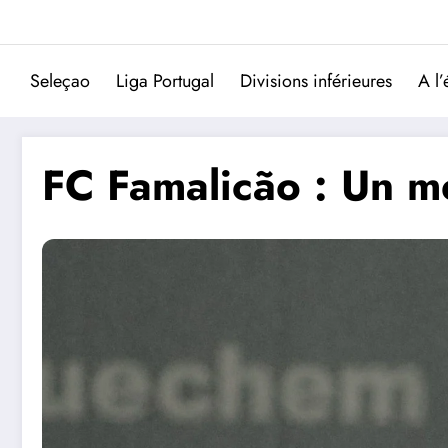
Aller
au
contenu
Seleçao
Liga Portugal
Divisions inférieures
A l’
FC Famalicão : Un mer