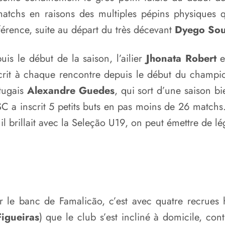
tchs en raisons des multiples pépins physiques qu’
érence, suite au départ du très décevant
Dyego So
uis le début de la saison, l’ailier
Jhonata Robert
e
nscrit à chaque rencontre depuis le début du champ
rtugais
Alexandre Guedes
, qui sort d’une saison b
 SC a inscrit 5 petits buts en pas moins de 26 matchs.
 brillait avec la Seleção U19, on peut émettre de lé
 le banc de Famalicão, c’est avec quatre recrues h
igueiras
) que le club s’est incliné à domicile, co