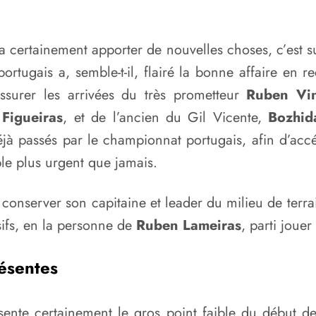
a certainement apporter de nouvelles choses, c’est sur
rtugais a, semble-t-il, flairé la bonne affaire en re
ssurer les arrivées du très prometteur
Ruben Vi
Figueiras
, et de l’ancien du Gil Vicente,
Bozhid
jà passés par le championnat portugais, afin d’accé
le plus urgent que jamais.
à conserver son capitaine et leader du milieu de terr
sifs, en la personne de
Ruben Lameiras
, parti joue
résentes
résente certainement le gros point faible du début 