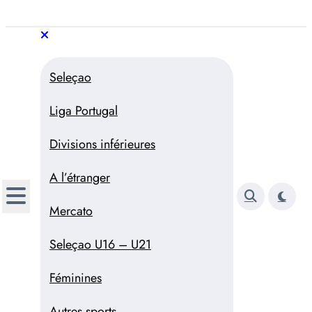
Aller
au
Trivela
L'actualité du football
contenu
portugais
Trivela
L'actualité du football portugais
Seleçao
Liga Portugal
Divisions inférieures
A l’étranger
Mercato
Seleçao U16 – U21
Féminines
Autres sports