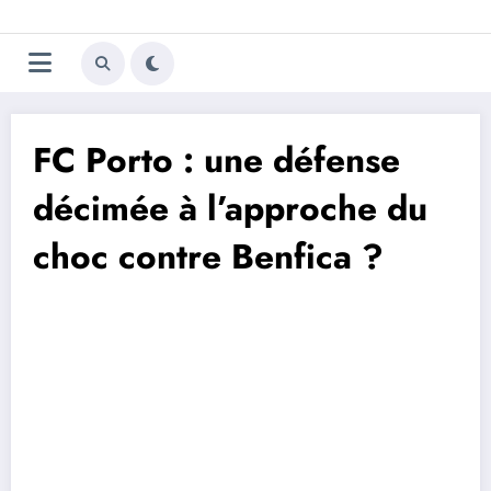
Aller
Trivela
L'actualité du football
au
contenu
portugais
FC Porto : une défense
décimée à l’approche du
choc contre Benfica ?