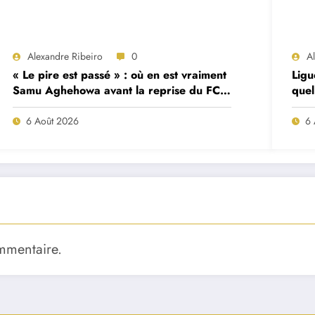
Alexandre Ribeiro
0
A
« Le pire est passé » : où en est vraiment
Ligu
Samu Aghehowa avant la reprise du FC
quel
Porto ?
mat
6 Août 2026
6 
mmentaire.