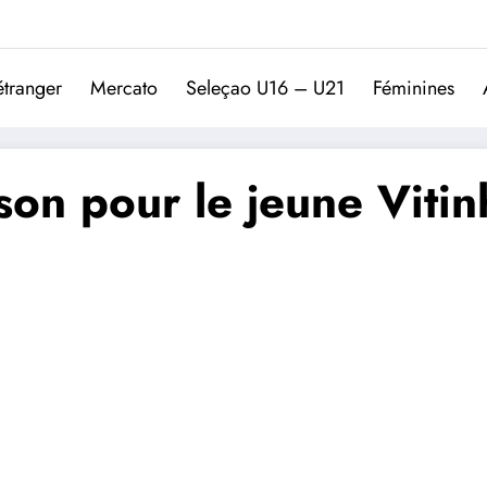
Trivela
L'actualité du football port
étranger
Mercato
Seleçao U16 – U21
Féminines
ison pour le jeune Vitin