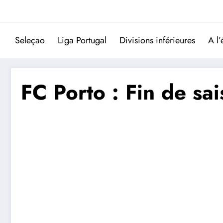
Aller
au
contenu
Seleçao
Liga Portugal
Divisions inférieures
A l’
FC Porto : Fin de sa