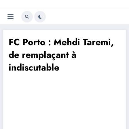
Aller
Trivela
L'actualité du football
au
contenu
portugais
FC Porto : Mehdi Taremi,
de remplaçant à
indiscutable