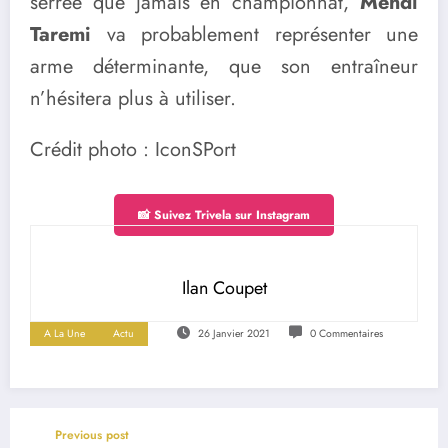
serrée que jamais en championnat,
Mehdi
Taremi
va probablement représenter une
arme déterminante, que son entraîneur
n’hésitera plus à utiliser.
Crédit photo : IconSPort
📸 Suivez Trivela sur Instagram
Ilan Coupet
A La Une
Actu
26 Janvier 2021
0 Commentaires
Previous post