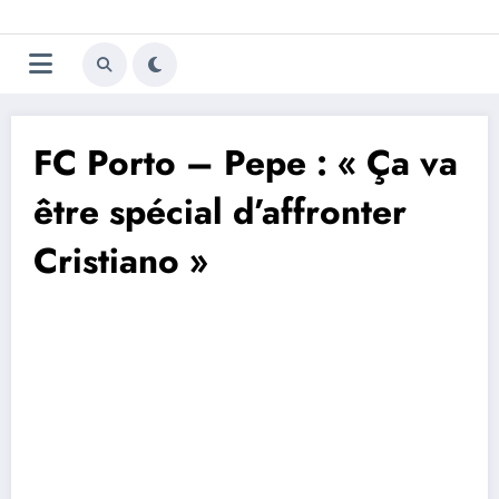
Aller
Trivela
L'actualité du football
au
contenu
portugais
FC Porto – Pepe : « Ça va
être spécial d’affronter
Cristiano »