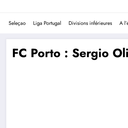
Aller
au
contenu
Seleçao
Liga Portugal
Divisions inférieures
A l’
FC Porto : Sergio O