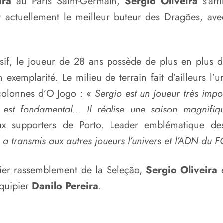
ira
au Paris Saint-Germain,
Sergio Oliveira
s’aff
st actuellement le meilleur buteur des Dragões, ave
sif, le joueur de 28 ans possède de plus en plus d’
 exemplarité. Le milieu de terrain fait d’ailleurs 
colonnes d’O Jogo : «
Sergio est un joueur très impor
l est fondamental… Il réalise une saison magnifiq
aux supporters de Porto. Leader emblématique 
l a transmis aux autres joueurs l’univers et l’ADN du F
nier rassemblement de la Seleção,
Sergio Oliveira
équipier
Danilo Pereira
.