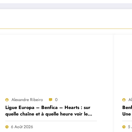
Alexandre Ribeiro
0
A
Ligue Europa – Benfica – Hearts : sur
Benf
quelle chaîne et à quelle heure voir le
Une 
match ?
deux
6 Août 2026
5 