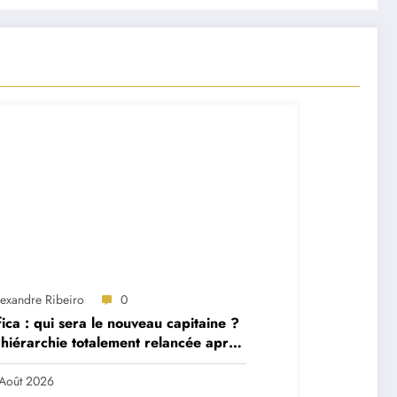
lexandre Ribeiro
0
ica : qui sera le nouveau capitaine ?
hiérarchie totalement relancée après
 départs majeurs
Août 2026