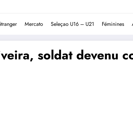
Trivela
L'actualité du football port
étranger
Mercato
Seleçao U16 – U21
Féminines
liveira, soldat devenu