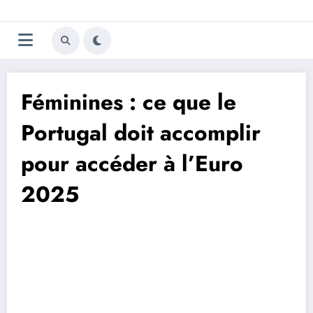
Aller
Trivela
L'actualité du football
au
contenu
portugais
Féminines : ce que le
Portugal doit accomplir
pour accéder à l’Euro
2025