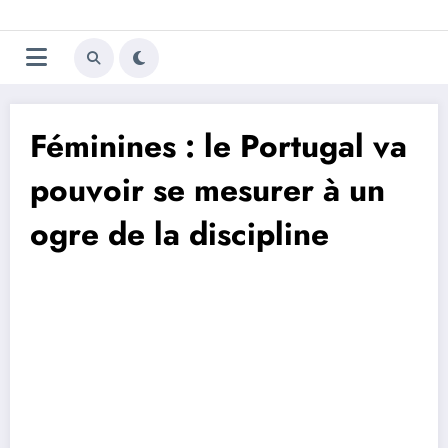
Aller
Trivela
L'actualité du football
au
contenu
portugais
Féminines : le Portugal va
pouvoir se mesurer à un
ogre de la discipline